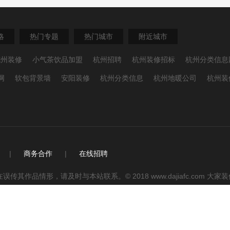
略
热门专题
热门城市
附近城市
杭州装修
小气茶饮品加盟
杭州招聘
杭州装修招标
杭州分类信息
网
软包背景墙
安阳装修
杭州分类信息
杭州地暖公司
杭州装
|
商务合作
|
在线招聘
品情形，请及时与本站联系。© 2018 www.dajiafc.com 大
平台 — 大家装修网科技有限公司版本所有，并保留所有权利。
：蜀ICP备12015828号 手机版 | 电脑版