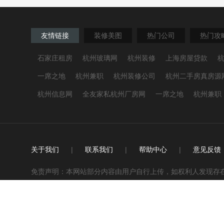
友情链接
装修美图
热门公司
热门攻
石家庄租房
杭州玻璃网
杭州装修
上海房屋贷款
一席之地
杭州兼职
杭州装修公司
杭州二手房真房源
杭州信息网
全友家私杭州厂房网
一席之地
杭州兼职
关于我们
|
联系我们
|
帮助中心
|
意见反馈
免责声明：本网站部分内容由用户自行上传，如权利人发现存在误传其作
区 保留所有权利
Copyright 2010-2020 zx123.cn，大家装修网装修
免费热线：4000-000-000 / 0571-00000000 ICP备案证书号