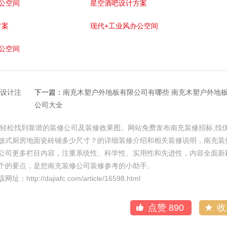
公空间
星空酒吧设计方案
方案
现代+工业风办公空间
公空间
修设计注
下一篇：
南充木塑户外地板有限公司有哪些 南充木塑户外地
公司大全
您轻松找到靠谱的装修公司及装修效果图。网站免费发布南充装修招标,找
放式厨房地面瓷砖铺多少尺寸？的详细装修介绍和相关装修说明，南充装
公司更多栏目内容，注重系统性、科学性、实用性和先进性，内容全面新
个的要点，是您南充装修公司装修参考的小助手。
ajiafc.com/article/16598.html
点赞
890