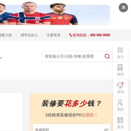
✕
商家入驻
|
城市合伙人
|
注册登录
|
咨询热线：
400-000-0000
设计
报价
咨询
装修要
花多少
钱？
我的
3份精准装修报价PK
知底价！
微信
m²