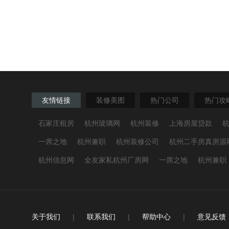
友情链接
装修美图
热门公司
热门攻
石家庄租房
杭州玻璃网
杭州装修
上海房屋贷款
一席之地
杭州兼职
杭州装修公司
杭州二手房真房源
杭州信息网
全友家私杭州厂房网
一席之地
杭州兼职
关于我们
|
联系我们
|
帮助中心
|
意见反馈