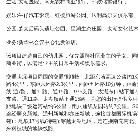
生活:太湖医院、南充农村商业银行、邮政储蓄银行；
娱乐:牛仔汽车影院、红樱旅游公园、法利高尔夫俱乐部
公园:萧太后码头遗址公园、星湖生态庄园、太湖文化艺
业务:新华林会议中心北发酒店。
该项目建造自己的幼儿园，优先照顾社区业主的子女。同时
商业街，以满足业主的日常生活和娱乐需求。
交通状况项目周围的交通很顺畅。北距京哈高速公路约1
路4公里，东距六环路2.8公里，西距五环路10分钟，距通
线:通7路、通11路、通15路、976支路、太湖东口站下通
支路、通11路、太湖镇站下通15路，为您的出行提供多种
距地铁二级运河站约6公里，距八通线梨园站约7公里。S6
途经顺义新城、通州新城和亦庄新城，连接首都国际机场
建)；地铁17号线(待建):穿越太湖地区，是连接南充南
来科技城的地铁线路。