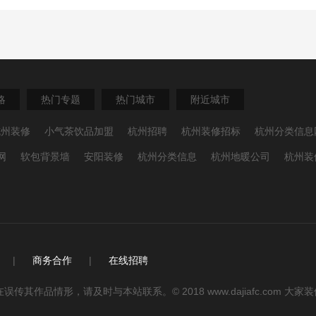
略
热门专题
热门城市
附近城市
杭州装修
小气茶饮品加盟
杭州招聘
杭州装修招标
杭州分类信息
网
软包背景墙
安阳装修
杭州分类信息
杭州地暖公司
杭州装
|
商务合作
|
在线招聘
品情形，请及时与本站联系。© 2018 www.dajiafc.com 大