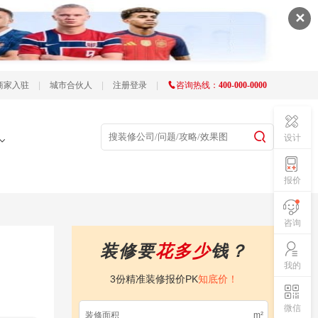
✕
商家入驻
|
城市合伙人
|
注册登录
|
咨询热线：
400-000-0000
设计
报价
咨询
装修要
花多少
钱？
我的
3份精准装修报价PK
知底价！
微信
m²