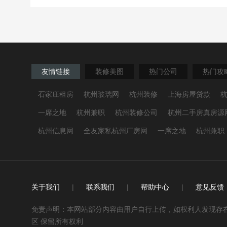
友情链接
装修美图
热门公司
热门攻
石家庄租房
杭州玻璃网
杭州装修
上海房屋贷款
一席之地
杭州兼职
杭州装修公司
杭州二手房真房源
杭州信息网
全友家私杭州厂房网
一席之地
杭州兼职
关于我们
|
联系我们
|
帮助中心
|
意见反馈
免责声明：本网站部分内容由用户自行上传，如权利人发现存在误传其作
区 保留所有权利