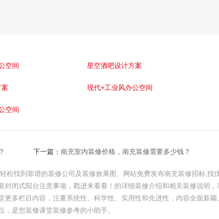
公空间
星空酒吧设计方案
方案
现代+工业风办公空间
公空间
？
下一篇：
南充室内装修价格，南充装修需要多少钱？
您轻松找到靠谱的装修公司及装修效果图。网站免费发布南充装修招标,找
装封闭式阳台注意事项，戳进来看看！的详细装修介绍和相关装修说明，
堂更多栏目内容，注重系统性、科学性、实用性和先进性，内容全面新颖
点，是您装修课堂装修参考的小助手。